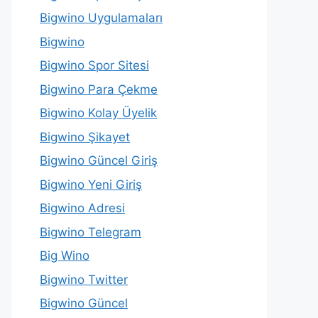
Bigwino Uygulamaları
Bigwino
Bigwino Spor Sitesi
Bigwino Para Çekme
Bigwino Kolay Üyelik
Bigwino Şikayet
Bigwino Güncel Giriş
Bigwino Yeni Giriş
Bigwino Adresi
Bigwino Telegram
Big Wino
Bigwino Twitter
Bigwino Güncel