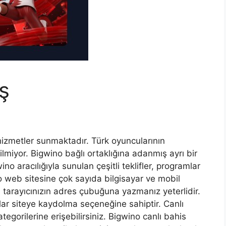
ş
hizmetler sunmaktadır. Türk oyuncularının
lmiyor. Bigwino bağlı ortaklığına adanmış ayrı bir
no aracılığıyla sunulan çeşitli teklifler, programlar
o web sitesine çok sayıda bilgisayar ve mobil
ni tarayıcınızın adres çubuğuna yazmanız yeterlidir.
lar siteye kaydolma seçeneğine sahiptir. Canlı
tegorilerine erişebilirsiniz. Bigwino canlı bahis