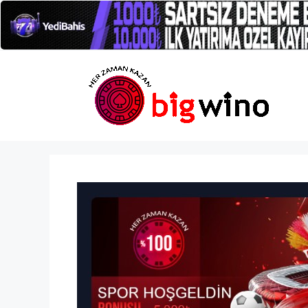
İçeriğe
atla