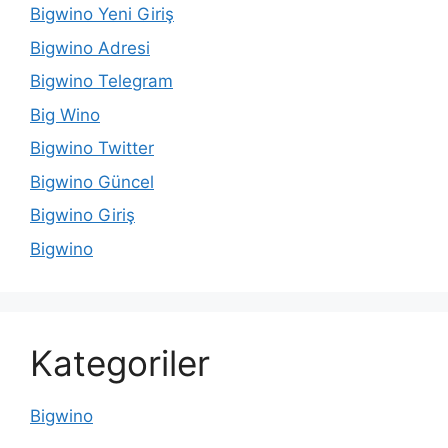
Bigwino Yeni Giriş
Bigwino Adresi
Bigwino Telegram
Big Wino
Bigwino Twitter
Bigwino Güncel
Bigwino Giriş
Bigwino
Kategoriler
Bigwino