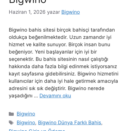
Haziran 1, 2026
yazar
Bigwino
Bigwino bahis sitesi birçok bahisçi tarafından
oldukça beğenilmektedir. Uzun zamandır iyi
hizmet ve kalite sunuyor. Birçok insan bunu
beğeniyor. Yeni başlayanlar için iyi bir
seçenektir. Bu bahis sitesinin nasıl çalıştığı
hakkında daha fazla bilgi edinmek istiyorsanız
kayıt sayfasına gidebilirsiniz. Bigwino hizmetini
kullanıcılar için daha iyi hale getirmek amacıyla
adresini sık sık değiştirir. Bigwino nerede
yaşadığını …
Devamını oku
Kategoriler
Bigwino
Etiketler
Bigwino
,
Bigwino Dünya Farklı Bahis
,