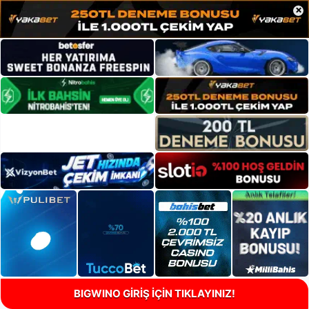
×
BIGWINO GİRİŞ İÇİN TIKLAYINIZ!