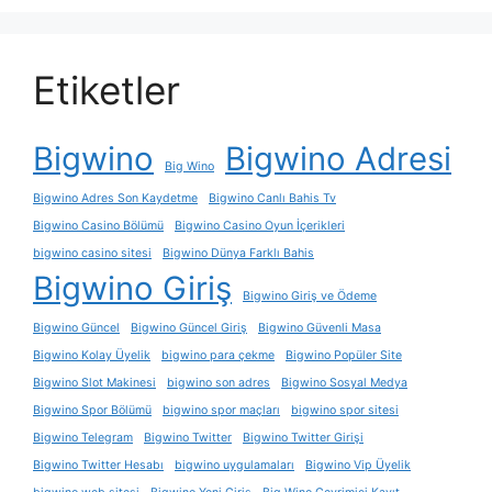
Etiketler
Bigwino
Bigwino Adresi
Big Wino
Bigwino Adres Son Kaydetme
Bigwino Canlı Bahis Tv
Bigwino Casino Bölümü
Bigwino Casino Oyun İçerikleri
bigwino casino sitesi
Bigwino Dünya Farklı Bahis
Bigwino Giriş
Bigwino Giriş ve Ödeme
Bigwino Güncel
Bigwino Güncel Giriş
Bigwino Güvenli Masa
Bigwino Kolay Üyelik
bigwino para çekme
Bigwino Popüler Site
Bigwino Slot Makinesi
bigwino son adres
Bigwino Sosyal Medya
Bigwino Spor Bölümü
bigwino spor maçları
bigwino spor sitesi
Bigwino Telegram
Bigwino Twitter
Bigwino Twitter Girişi
Bigwino Twitter Hesabı
bigwino uygulamaları
Bigwino Vip Üyelik