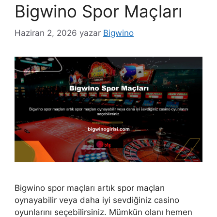
Bigwino Spor Maçları
Haziran 2, 2026
yazar
Bigwino
Bigwino spor maçları artık spor maçları
oynayabilir veya daha iyi sevdiğiniz casino
oyunlarını seçebilirsiniz. Mümkün olanı hemen