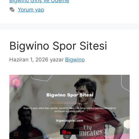
Bigwino Giriş ve Ödeme
Yorum yap
Bigwino Spor Sitesi
Haziran 1, 2026
yazar
Bigwino