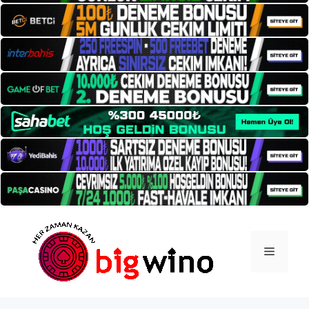
İçeriğe
atla
Menü