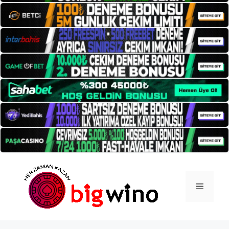
İçeriğe
atla
Menü