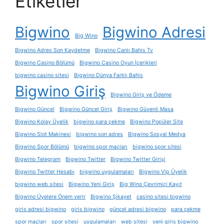
Etiketler
Bigwino
Bigwino Adresi
Big Wino
Bigwino Adres Son Kaydetme
Bigwino Canlı Bahis Tv
Bigwino Casino Bölümü
Bigwino Casino Oyun İçerikleri
bigwino casino sitesi
Bigwino Dünya Farklı Bahis
Bigwino Giriş
Bigwino Giriş ve Ödeme
Bigwino Güncel
Bigwino Güncel Giriş
Bigwino Güvenli Masa
Bigwino Kolay Üyelik
bigwino para çekme
Bigwino Popüler Site
Bigwino Slot Makinesi
bigwino son adres
Bigwino Sosyal Medya
Bigwino Spor Bölümü
bigwino spor maçları
bigwino spor sitesi
Bigwino Telegram
Bigwino Twitter
Bigwino Twitter Girişi
Bigwino Twitter Hesabı
bigwino uygulamaları
Bigwino Vip Üyelik
bigwino web sitesi
Bigwino Yeni Giriş
Big Wino Çevrimiçi Kayıt
Bigwino Üyelere Önem verir
Bigwino Şikayet
casino sitesi bigwino
giris adresi bigwino
giris bigwino
güncel adresi bigwino
para çekme
spor maçları
spor sitesi
uygulamaları
web sitesi
yeni giris bigwino