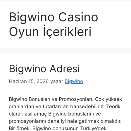
Bigwino Casino
Oyun İçerikleri
Bigwino Adresi
Haziran 15, 2026
yazar
Bigwino
Bigwino Bonusları ve Promosyonları. Çok yüksek
oranlardan ve tutarlardan bahsedebiliriz. Teorik
olarak asıl amaç Bigwino bonuslarını ve
promosyonlarını daha iyi hale getirmek olmalıdır.
Bir örnek, Bigwino bonusunun Türkiye’deki