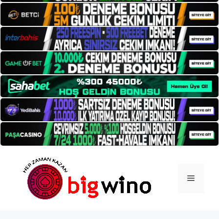
İçeriğe
atla
Menü